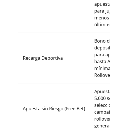
apuesta adiciona
para jugadores 
menos un depós
últimos 7 días.
Bono del 25% s
depósito del fi
para apuestas 
Recarga Deportiva
hasta ARS 75.0
mínima por sele
Rollover de 5x.
Apuesta gratui
5.000 sobre ev
seleccionados, 
Apuesta sin Riesgo (Free Bet)
campañas puntu
rollover sobre 
generadas.