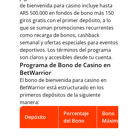
de bienvenida para casino incluye hasta
ARS 500.000 en fondos de bono más 150
giros gratis con el primer depósito, a lo
que se suman promociones recurrentes
como recarga de bonos, cashback
semanal y ofertas especiales para eventos
deportivos. Los términos del programa
son claros y accesibles desde tu cuenta.
Programa de Bono de Casino en
BetWarrior
El bono de bienvenida para casino en
BetWarrior está estructurado en los
primeros depósitos de la siguiente
manera:
Porcentaje
Bono
Depósito
del Bono
Máximo