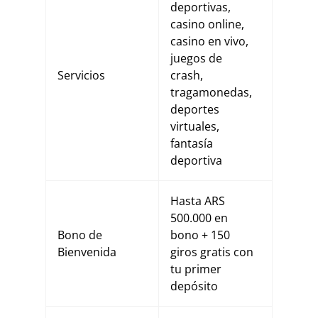
deportivas,
Deportes Virtuales en BetWarrior
casino online,
Fantasía Deportiva en BetWarrior
casino en vivo,
Métodos de Pago en BetWarrior
juegos de
Soporte al Cliente en BetWarrior
Servicios
crash,
FAQ
tragamonedas,
deportes
virtuales,
fantasía
deportiva
Hasta ARS
500.000 en
Bono de
bono + 150
Bienvenida
giros gratis con
tu primer
depósito