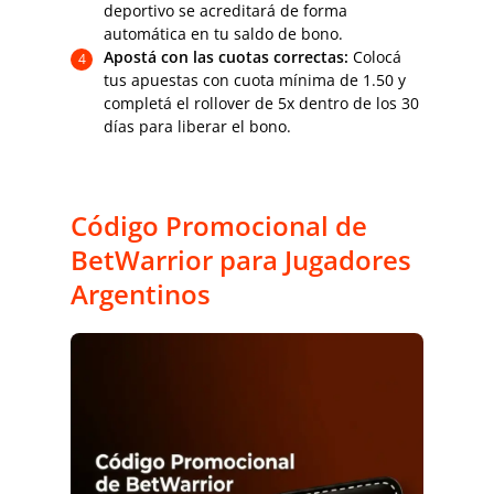
deportivo se acreditará de forma
automática en tu saldo de bono.
Apostá con las cuotas correctas:
Colocá
tus apuestas con cuota mínima de 1.50 y
completá el rollover de 5x dentro de los 30
días para liberar el bono.
Código Promocional de
BetWarrior para Jugadores
Argentinos