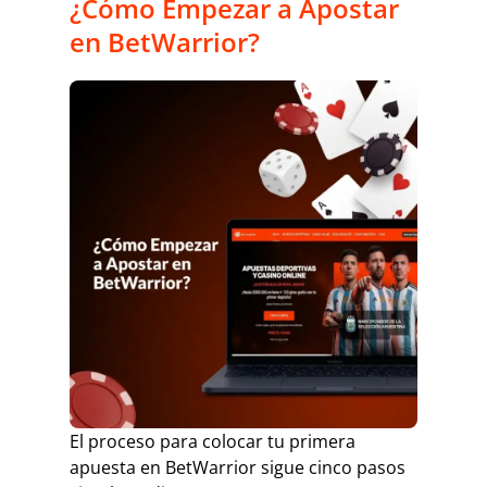
¿Cómo Empezar a Apostar
en BetWarrior?
El proceso para colocar tu primera
apuesta en BetWarrior sigue cinco pasos