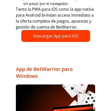
sin pasar por el navegador.
Tanto la PWA para iOS como la app nativa
para Android brindan acceso inmediato a
la oferta completa de juegos, apuestas y
gestión de cuenta de BetWarrior.
Descargar App para iOS
App de BetWarrior para
Windows