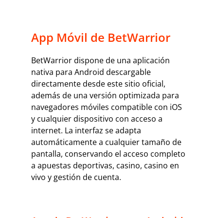
App Móvil de BetWarrior
BetWarrior dispone de una aplicación
nativa para Android descargable
directamente desde este sitio oficial,
además de una versión optimizada para
navegadores móviles compatible con iOS
y cualquier dispositivo con acceso a
internet. La interfaz se adapta
automáticamente a cualquier tamaño de
pantalla, conservando el acceso completo
a apuestas deportivas, casino, casino en
vivo y gestión de cuenta.