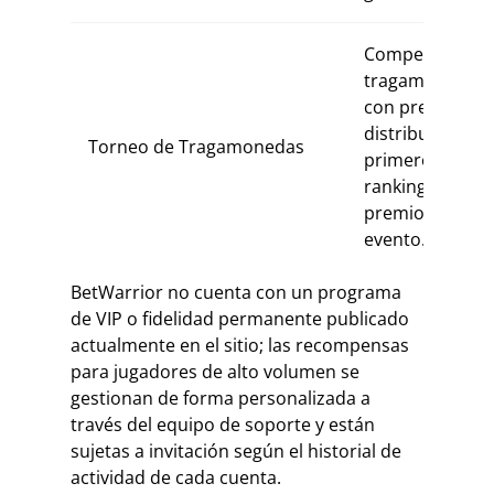
Competencias p
tragamonedas e
con premios en
distribuidos ent
Torneo de Tragamonedas
primeros 50 cla
ranking. Frecue
premios varían
evento.
BetWarrior no cuenta con un programa
de VIP o fidelidad permanente publicado
actualmente en el sitio; las recompensas
para jugadores de alto volumen se
gestionan de forma personalizada a
través del equipo de soporte y están
sujetas a invitación según el historial de
actividad de cada cuenta.