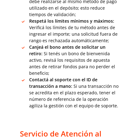
debe realizarse al mismo método de pago
utilizado en el depósito; esto reduce
tiempos de validación;
Respetá los límites mínimos y máximos:
Verificá los límites de tu método antes de
ingresar el importe; una solicitud fuera de
rango es rechazada automáticamente;
Canjeá el bono antes de solicitar un
retiro:
Si tenés un bono de bienvenida
activo, revisá los requisitos de apuesta
antes de retirar fondos para no perder el
beneficio;
Contactá al soporte con el ID de
transacción a mano:
Si una transacción no
se acredita en el plazo esperado, tener el
número de referencia de la operación
agiliza la gestión con el equipo de soporte.
Servicio de Atención al