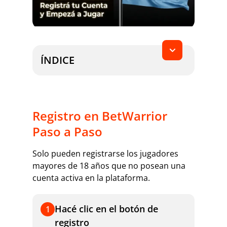
ÍNDICE
Registro en BetWarrior Paso a Paso
Iniciá Sesión en tu Cuenta de
BetWarrior
Navegación en la Cuenta Personal
Registro en BetWarrior
Modificación de Configuraciones
Paso a Paso
Privadas en tu Perfil de BetWarrior
Casino
Solo pueden registrarse los jugadores
Detalles del Proceso de Verificación
mayores de 18 años que no posean una
Países con Acceso Restringido al
cuenta activa en la plataforma.
Registro
FAQ
Hacé clic en el botón de
1
registro