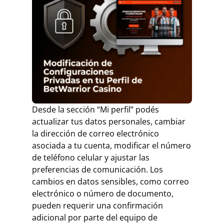
Desde la sección “Mi perfil” podés
actualizar tus datos personales, cambiar
la dirección de correo electrónico
asociada a tu cuenta, modificar el número
de teléfono celular y ajustar las
preferencias de comunicación. Los
cambios en datos sensibles, como correo
electrónico o número de documento,
pueden requerir una confirmación
adicional por parte del equipo de