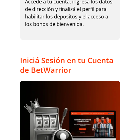
Accedé a tu cuenta, ingresá los datos
de dirección y finalizá el perfil para
habilitar los depósitos y el acceso a
los bonos de bienvenida.
Iniciá Sesión en tu Cuenta
de BetWarrior