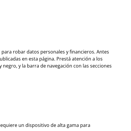
or para robar datos personales y financieros. Antes
 publicadas en esta página. Prestá atención a los
y negro, y la barra de navegación con las secciones
equiere un dispositivo de alta gama para