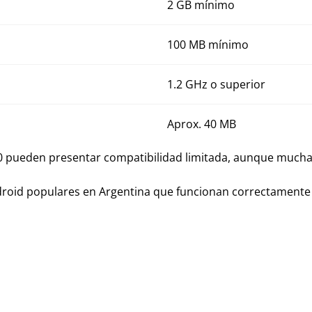
2 GB mínimo
100 MB mínimo
1.2 GHz o superior
Aprox. 40 MB
.0 pueden presentar compatibilidad limitada, aunque muchas
ndroid populares en Argentina que funcionan correctamente 