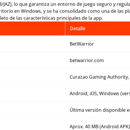
Características
/JAZ), lo que garantiza un entorno de juego seguro y regula
ritorio en Windows, y se ha consolidado como una de las pl
to de las características principales de la app.
Detalle
BetWarrior
betwarrior.com
Curazao Gaming Authority, 
Android, iOS, Windows (ver
Última versión disponible en 
Aprox. 40 MB (Android APK)