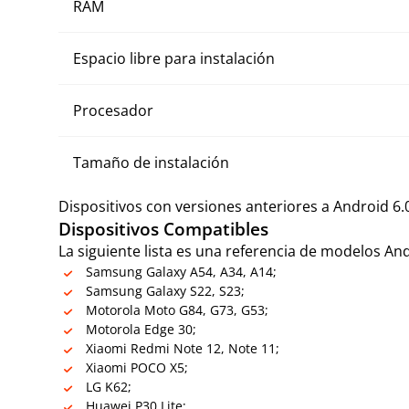
RAM
Espacio libre para instalación
Procesador
Tamaño de instalación
Dispositivos con versiones anteriores a Android 6
Dispositivos Compatibles
La siguiente lista es una referencia de modelos A
Samsung Galaxy A54, A34, A14;
Samsung Galaxy S22, S23;
Motorola Moto G84, G73, G53;
Motorola Edge 30;
Xiaomi Redmi Note 12, Note 11;
Xiaomi POCO X5;
LG K62;
Huawei P30 Lite;