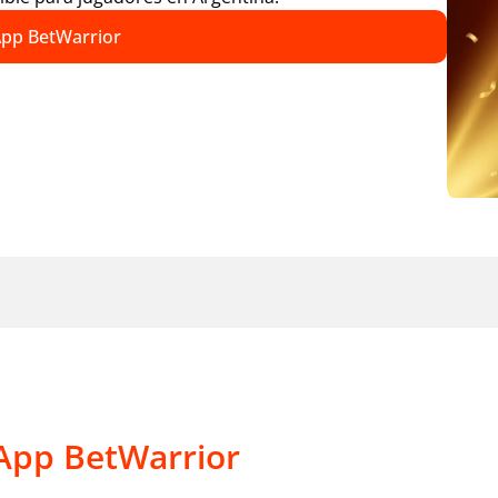
App BetWarrior
 App BetWarrior
BetWarrior