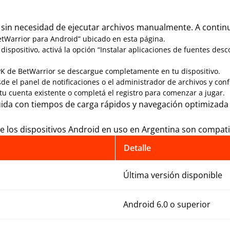
 sin necesidad de ejecutar archivos manualmente. A continu
tWarrior para Android” ubicado en esta página.
 dispositivo, activá la opción “Instalar aplicaciones de fuentes des
PK de BetWarrior se descargue completamente en tu dispositivo.
e el panel de notificaciones o el administrador de archivos y confi
tu cuenta existente o completá el registro para comenzar a jugar.
luida con tiempos de carga rápidos y navegación optimizada p
e los dispositivos Android en uso en Argentina son compatibl
Detalle
Última versión disponible
Android 6.0 o superior