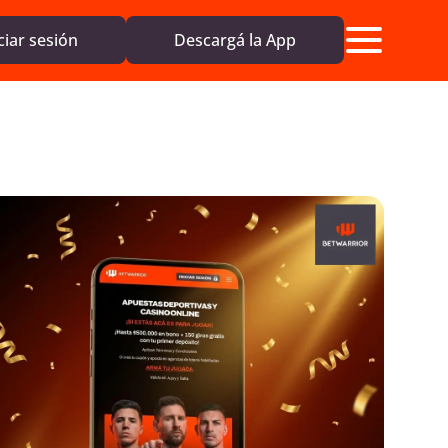
ciar sesión
Descargá la App