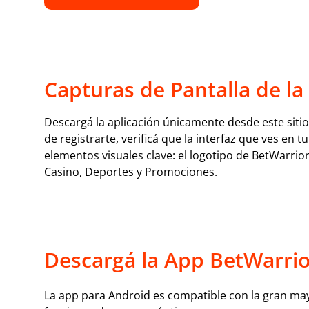
Capturas de Pantalla de l
Descargá la aplicación únicamente desde este sitio 
de registrarte, verificá que la interfaz que ves en 
elementos visuales clave: el logotipo de BetWarrior
Casino, Deportes y Promociones.
Descargá la App BetWarrio
La app para Android es compatible con la gran may