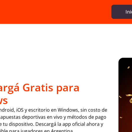
Ini
rgá Gratis para
ws
ndroid, iOS y escritorio en Windows, sin costo de
, apuestas deportivas en vivo y métodos de pago
u dispositivo. Descargá la app oficial ahora y
ible para jugadores en Argentina.