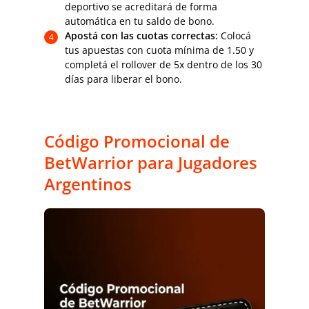
deportivo se acreditará de forma
automática en tu saldo de bono.
Apostá con las cuotas correctas:
Colocá
tus apuestas con cuota mínima de 1.50 y
completá el rollover de 5x dentro de los 30
días para liberar el bono.
Código Promocional de
BetWarrior para Jugadores
Argentinos