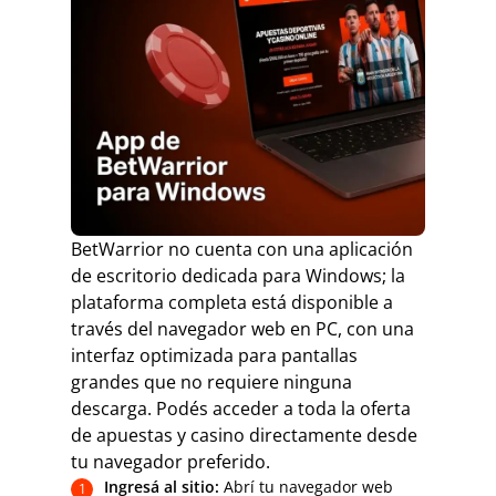
BetWarrior no cuenta con una aplicación
de escritorio dedicada para Windows; la
plataforma completa está disponible a
través del navegador web en PC, con una
interfaz optimizada para pantallas
grandes que no requiere ninguna
descarga. Podés acceder a toda la oferta
de apuestas y casino directamente desde
tu navegador preferido.
Ingresá al sitio:
Abrí tu navegador web