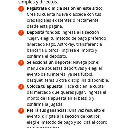
simples y directos.
Registrate o iniciá sesión en este sitio:
Creá tu cuenta nueva o accedé con tus
credenciales existentes directamente
desde esta página.
Depositá fondos:
Ingresá a la sección
“Caja”, elegí tu método de pago preferido
(Mercado Pago, AstroPay, transferencia
bancaria u otros), ingresá el monto y
confirmá el depósito.
Seleccioná un deporte:
Navegá por el
menú de apuestas deportivas y elegí el
evento de tu interés, ya sea fútbol,
básquet, tenis u otra disciplina disponible.
Colocá tu apuesta:
Hacé clic en la cuota
del mercado que querés jugar, ingresá el
monto de la apuesta en el betslip y
confirmá la jugada.
Retirá tus ganancias:
Una vez resuelto el
evento, dirigite a la sección de Retiros,
elegí el método de pago y solicitá el cobro