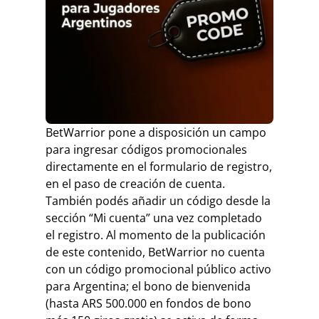
BetWarrior pone a disposición un campo
para ingresar códigos promocionales
directamente en el formulario de registro,
en el paso de creación de cuenta.
También podés añadir un código desde la
sección “Mi cuenta” una vez completado
el registro. Al momento de la publicación
de este contenido, BetWarrior no cuenta
con un código promocional público activo
para Argentina; el bono de bienvenida
(hasta ARS 500.000 en fondos de bono