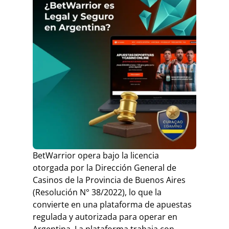
BetWarrior opera bajo la licencia
otorgada por la Dirección General de
Casinos de la Provincia de Buenos Aires
(Resolución N° 38/2022), lo que la
convierte en una plataforma de apuestas
regulada y autorizada para operar en