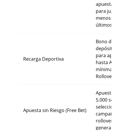
apuesta adiciona
para jugadores 
menos un depós
últimos 7 días.
Bono del 25% s
depósito del fi
para apuestas 
Recarga Deportiva
hasta ARS 75.0
mínima por sele
Rollover de 5x.
Apuesta gratui
5.000 sobre ev
seleccionados, 
Apuesta sin Riesgo (Free Bet)
campañas puntu
rollover sobre 
generadas.