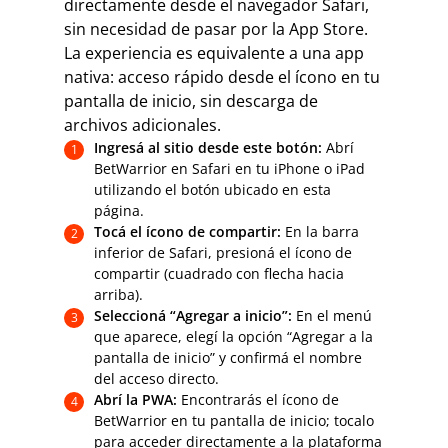
directamente desde el navegador Safari,
sin necesidad de pasar por la App Store.
La experiencia es equivalente a una app
nativa: acceso rápido desde el ícono en tu
pantalla de inicio, sin descarga de
archivos adicionales.
Ingresá al sitio desde este botón:
Abrí
BetWarrior en Safari en tu iPhone o iPad
utilizando el botón ubicado en esta
página.
Tocá el ícono de compartir:
En la barra
inferior de Safari, presioná el ícono de
compartir (cuadrado con flecha hacia
arriba).
Seleccioná “Agregar a inicio”:
En el menú
que aparece, elegí la opción “Agregar a la
pantalla de inicio” y confirmá el nombre
del acceso directo.
Abrí la PWA:
Encontrarás el ícono de
BetWarrior en tu pantalla de inicio; tocalo
para acceder directamente a la plataforma