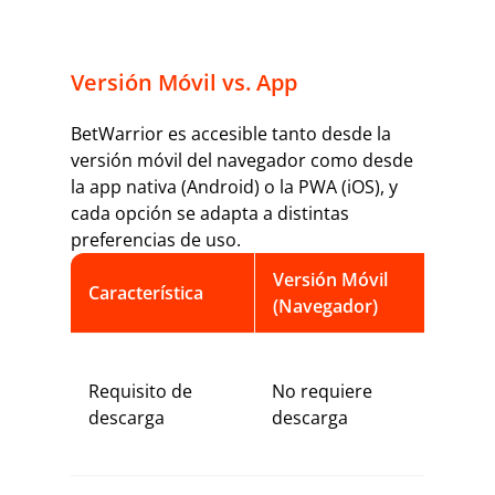
Versión Móvil vs. App
BetWarrior es accesible tanto desde la
versión móvil del navegador como desde
la app nativa (Android) o la PWA (iOS), y
cada opción se adapta a distintas
preferencias de uso.
Versión Móvil
Característica
App
(Navegador)
APK 
Requisito de
No requiere
Andr
descarga
descarga
inst
PWA 