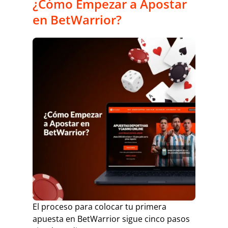
¿Cómo Empezar a Apostar
en BetWarrior?
El proceso para colocar tu primera
apuesta en BetWarrior sigue cinco pasos