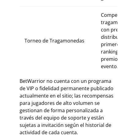
Competencias p
tragamonedas e
con premios en
distribuidos ent
Torneo de Tragamonedas
primeros 50 cla
ranking. Frecue
premios varían
evento.
BetWarrior no cuenta con un programa
de VIP o fidelidad permanente publicado
actualmente en el sitio; las recompensas
para jugadores de alto volumen se
gestionan de forma personalizada a
través del equipo de soporte y están
sujetas a invitación según el historial de
actividad de cada cuenta.