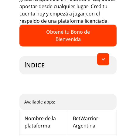
apostar desde cualquier lugar. Creá tu
cuenta hoy y empezá a jugar con el
respaldo de una plataforma licenciada.
Obtené tu Bono de
Bienvenida
ÍNDICE
¿BetWarrior es Legal y Seguro en
Argentina?
Bonos y Promociones de
BetWarrior
Available apps:
Bonos para Apuestas Deportivas
Código Promocional de BetWarrior
para Jugadores Argentinos
Nombre de la
BetWarrior
Bonos Adicionales en BetWarrior
plataforma
Argentina
App Móvil de BetWarrior