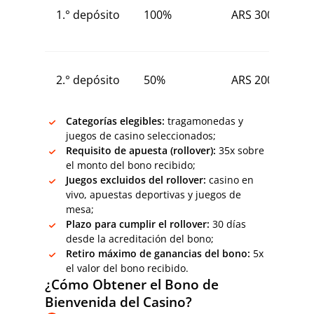
1.° depósito
100%
ARS 300.000
2.° depósito
50%
ARS 200.000
Categorías elegibles:
tragamonedas y
juegos de casino seleccionados;
Requisito de apuesta (rollover):
35x sobre
el monto del bono recibido;
Juegos excluidos del rollover:
casino en
vivo, apuestas deportivas y juegos de
mesa;
Plazo para cumplir el rollover:
30 días
desde la acreditación del bono;
Retiro máximo de ganancias del bono:
5x
el valor del bono recibido.
¿Cómo Obtener el Bono de
Bienvenida del Casino?