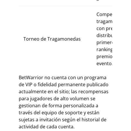
Competencias p
tragamonedas e
con premios en
distribuidos ent
Torneo de Tragamonedas
primeros 50 cla
ranking. Frecue
premios varían
evento.
BetWarrior no cuenta con un programa
de VIP o fidelidad permanente publicado
actualmente en el sitio; las recompensas
para jugadores de alto volumen se
gestionan de forma personalizada a
través del equipo de soporte y están
sujetas a invitación según el historial de
actividad de cada cuenta.