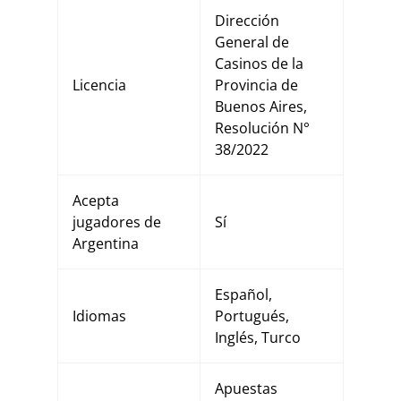
App de BetWarrior para Android
Dirección
App de BetWarrior para iOS
General de
App de BetWarrior para Windows
Casinos de la
Versión Móvil vs. App
Licencia
Provincia de
¿Cómo Empezar a Apostar en
Buenos Aires,
BetWarrior?
Resolución N°
¿Cómo Registrarse en BetWarrior?
38/2022
¿Cómo Hacer un Depósito en
BetWarrior Casino?
Acepta
Cómo Colocar la Primera Apuesta
jugadores de
Sí
Cómo Retirar en BetWarrior
Argentina
Mercados de Apuestas en
BetWarrior
Apuestas en Vivo
Español,
BetWarrior Casino
Idiomas
Portugués,
Juegos de Crash en BetWarrior
Inglés, Turco
Tragamonedas en BetWarrior
Casino en Vivo de BetWarrior
Apuestas
TV Games en BetWarrior