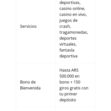
deportivas,
Deportes Virtuales en BetWarrior
casino online,
Fantasía Deportiva en BetWarrior
casino en vivo,
Métodos de Pago en BetWarrior
juegos de
Soporte al Cliente en BetWarrior
Servicios
crash,
FAQ
tragamonedas,
deportes
virtuales,
fantasía
deportiva
Hasta ARS
500.000 en
Bono de
bono + 150
Bienvenida
giros gratis con
tu primer
depósito