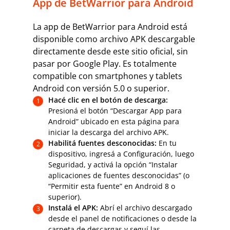
App de BetWarrior para Android
La app de BetWarrior para Android está
disponible como archivo APK descargable
directamente desde este sitio oficial, sin
pasar por Google Play. Es totalmente
compatible con smartphones y tablets
Android con versión 5.0 o superior.
Hacé clic en el botón de descarga:
Presioná el botón “Descargar App para
Android” ubicado en esta página para
iniciar la descarga del archivo APK.
Habilitá fuentes desconocidas:
En tu
dispositivo, ingresá a Configuración, luego
Seguridad, y activá la opción “Instalar
aplicaciones de fuentes desconocidas” (o
“Permitir esta fuente” en Android 8 o
superior).
Instalá el APK:
Abrí el archivo descargado
desde el panel de notificaciones o desde la
carpeta de descargas y seguí las