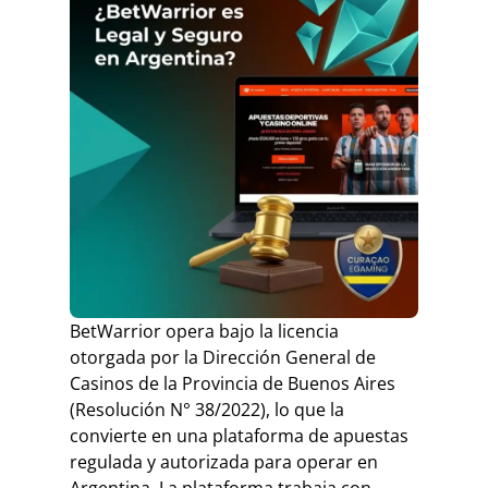
BetWarrior opera bajo la licencia
otorgada por la Dirección General de
Casinos de la Provincia de Buenos Aires
(Resolución N° 38/2022), lo que la
convierte en una plataforma de apuestas
regulada y autorizada para operar en