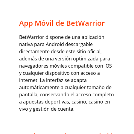
App Móvil de BetWarrior
BetWarrior dispone de una aplicación
nativa para Android descargable
directamente desde este sitio oficial,
además de una versión optimizada para
navegadores móviles compatible con iOS
y cualquier dispositivo con acceso a
internet. La interfaz se adapta
automáticamente a cualquier tamaño de
pantalla, conservando el acceso completo
a apuestas deportivas, casino, casino en
vivo y gestión de cuenta.