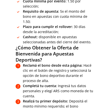
Cuota mínima por evento:
1.50 por
selección;
Requisito de apuesta:
5x el monto del
bono en apuestas con cuota mínima de
1.50;
Plazo para cumplir el rollover:
30 días
desde la acreditación;
Cashout:
disponible en apuestas
seleccionadas antes del cierre del evento.
¿Cómo Obtener la Oferta de
Bienvenida para Apuestas
Deportivas?
Reclamá el bono desde esta página:
Hacé
clic en el botón de registro y seleccioná la
opción de bono deportivo durante el
proceso de alta.
Completá tu cuenta:
Ingresá tus datos
personales y elegí ARS como moneda de tu
cuenta.
Realizá tu primer depósito:
Depositá el
monto mínimo requerido; el bono