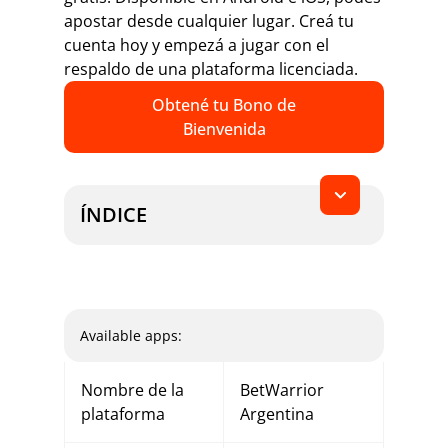
apostar desde cualquier lugar. Creá tu
cuenta hoy y empezá a jugar con el
respaldo de una plataforma licenciada.
Obtené tu Bono de
Bienvenida
ÍNDICE
¿BetWarrior es Legal y Seguro en
Argentina?
Bonos y Promociones de
BetWarrior
Available apps:
Bonos para Apuestas Deportivas
Código Promocional de BetWarrior
para Jugadores Argentinos
Nombre de la
BetWarrior
Bonos Adicionales en BetWarrior
plataforma
Argentina
App Móvil de BetWarrior