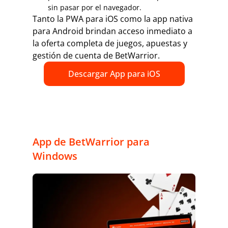
sin pasar por el navegador.
Tanto la PWA para iOS como la app nativa
para Android brindan acceso inmediato a
la oferta completa de juegos, apuestas y
gestión de cuenta de BetWarrior.
Descargar App para iOS
App de BetWarrior para
Windows