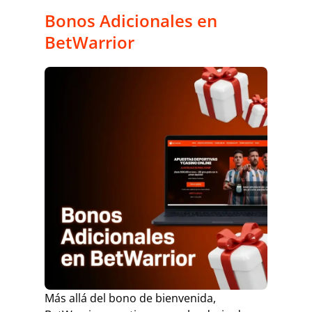
Bonos Adicionales en
BetWarrior
Más allá del bono de bienvenida,