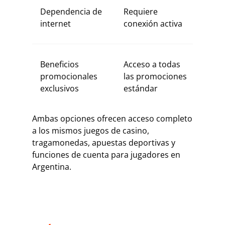
Requ
Dependencia de
Requiere
cone
internet
conexión activa
sin 
Posi
Beneficios
Acceso a todas
noti
promocionales
las promociones
push
exclusivos
estándar
ofer
Ambas opciones ofrecen acceso completo
a los mismos juegos de casino,
tragamonedas, apuestas deportivas y
funciones de cuenta para jugadores en
Argentina.