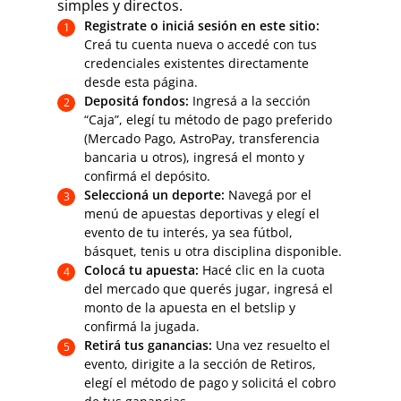
simples y directos.
Registrate o iniciá sesión en este sitio:
Creá tu cuenta nueva o accedé con tus
credenciales existentes directamente
desde esta página.
Depositá fondos:
Ingresá a la sección
“Caja”, elegí tu método de pago preferido
(Mercado Pago, AstroPay, transferencia
bancaria u otros), ingresá el monto y
confirmá el depósito.
Seleccioná un deporte:
Navegá por el
menú de apuestas deportivas y elegí el
evento de tu interés, ya sea fútbol,
básquet, tenis u otra disciplina disponible.
Colocá tu apuesta:
Hacé clic en la cuota
del mercado que querés jugar, ingresá el
monto de la apuesta en el betslip y
confirmá la jugada.
Retirá tus ganancias:
Una vez resuelto el
evento, dirigite a la sección de Retiros,
elegí el método de pago y solicitá el cobro