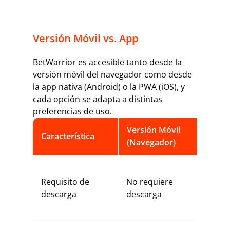
Versión Móvil vs. App
BetWarrior es accesible tanto desde la
versión móvil del navegador como desde
la app nativa (Android) o la PWA (iOS), y
cada opción se adapta a distintas
preferencias de uso.
Versión Móvil
Característica
App
(Navegador)
APK 
Requisito de
No requiere
Andr
descarga
descarga
inst
PWA 