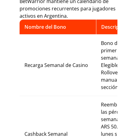
BetWarrior mantiene un calendario de
promociones recurrentes para jugadores
activos en Argentina.
Nombre del Bono
Descripción
Bono del 50% s
primer depósit
semana, hasta 
Recarga Semanal de Casino
Elegible en tr
Rollover de 35x.
manualmente d
sección de pro
Reembolso del
las pérdidas ne
semana en casi
ARS 50.000. Se 
Cashback Semanal
lunes sin requis