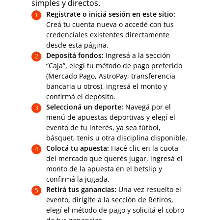
simples y directos.
Registrate o iniciá sesión en este sitio:
Creá tu cuenta nueva o accedé con tus
credenciales existentes directamente
desde esta página.
Depositá fondos:
Ingresá a la sección
“Caja”, elegí tu método de pago preferido
(Mercado Pago, AstroPay, transferencia
bancaria u otros), ingresá el monto y
confirmá el depósito.
Seleccioná un deporte:
Navegá por el
menú de apuestas deportivas y elegí el
evento de tu interés, ya sea fútbol,
básquet, tenis u otra disciplina disponible.
Colocá tu apuesta:
Hacé clic en la cuota
del mercado que querés jugar, ingresá el
monto de la apuesta en el betslip y
confirmá la jugada.
Retirá tus ganancias:
Una vez resuelto el
evento, dirigite a la sección de Retiros,
elegí el método de pago y solicitá el cobro