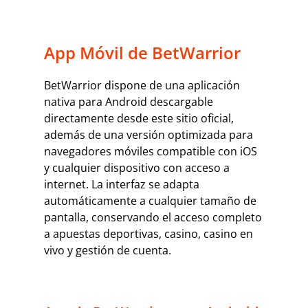
App Móvil de BetWarrior
BetWarrior dispone de una aplicación
nativa para Android descargable
directamente desde este sitio oficial,
además de una versión optimizada para
navegadores móviles compatible con iOS
y cualquier dispositivo con acceso a
internet. La interfaz se adapta
automáticamente a cualquier tamaño de
pantalla, conservando el acceso completo
a apuestas deportivas, casino, casino en
vivo y gestión de cuenta.