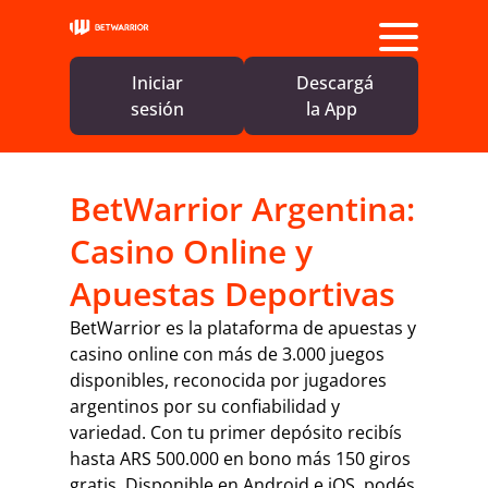
Iniciar
Descargá
sesión
la App
BetWarrior Argentina:
Casino Online y
Apuestas Deportivas
BetWarrior es la plataforma de apuestas y
casino online con más de 3.000 juegos
disponibles, reconocida por jugadores
argentinos por su confiabilidad y
variedad. Con tu primer depósito recibís
hasta ARS 500.000 en bono más 150 giros
gratis. Disponible en Android e iOS, podés