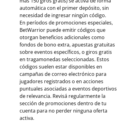
más 150 giros gratis) se activa de forma
automática con el primer depósito, sin
necesidad de ingresar ningún código.
En períodos de promociones especiales,
BetWarrior puede emitir códigos que
otorgan beneficios adicionales como
fondos de bono extra, apuestas gratuitas
sobre eventos específicos, o giros gratis
en tragamonedas seleccionadas. Estos
códigos suelen estar disponibles en
campañas de correo electrónico para
jugadores registrados o en acciones
puntuales asociadas a eventos deportivos
de relevancia. Revisá regularmente la
sección de promociones dentro de tu
cuenta para no perder ninguna oferta
activa.