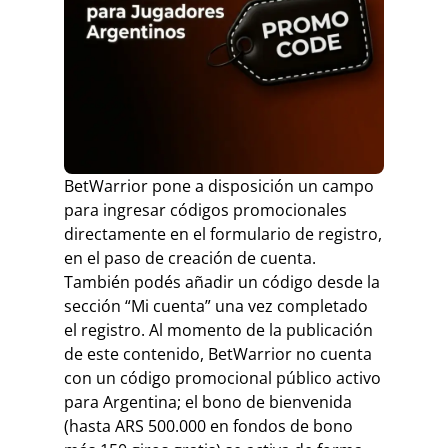
BetWarrior pone a disposición un campo
para ingresar códigos promocionales
directamente en el formulario de registro,
en el paso de creación de cuenta.
También podés añadir un código desde la
sección “Mi cuenta” una vez completado
el registro. Al momento de la publicación
de este contenido, BetWarrior no cuenta
con un código promocional público activo
para Argentina; el bono de bienvenida
(hasta ARS 500.000 en fondos de bono