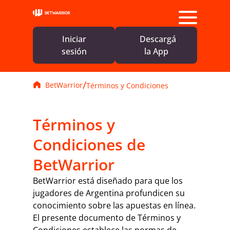
Iniciar
Descargá
sesión
la App
BetWarrior
Términos y Condiciones
Términos y
Condiciones de
BetWarrior
BetWarrior está diseñado para que los
jugadores de Argentina profundicen su
conocimiento sobre las apuestas en línea.
El presente documento de Términos y