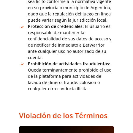
sea lícito conforme a la normativa vigente
en su provincia o municipio de Argentina,
dado que la regulación del juego en línea
puede variar según la jurisdicción local.
Protección de credenciales:
El usuario es
responsable de mantener la
confidencialidad de sus datos de acceso y
de notificar de inmediato a BetWarrior
ante cualquier uso no autorizado de su
cuenta.
Prohibición de actividades fraudulentas:
Queda terminantemente prohibido el uso
de la plataforma para actividades de
lavado de dinero, fraude, colusión o
cualquier otra conducta ilícita.
Violación de los Términos