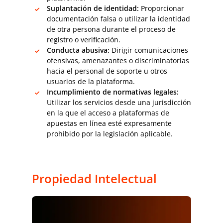
Suplantación de identidad:
Proporcionar
documentación falsa o utilizar la identidad
de otra persona durante el proceso de
registro o verificación.
Conducta abusiva:
Dirigir comunicaciones
ofensivas, amenazantes o discriminatorias
hacia el personal de soporte u otros
usuarios de la plataforma.
Incumplimiento de normativas legales:
Utilizar los servicios desde una jurisdicción
en la que el acceso a plataformas de
apuestas en línea esté expresamente
prohibido por la legislación aplicable.
Propiedad Intelectual