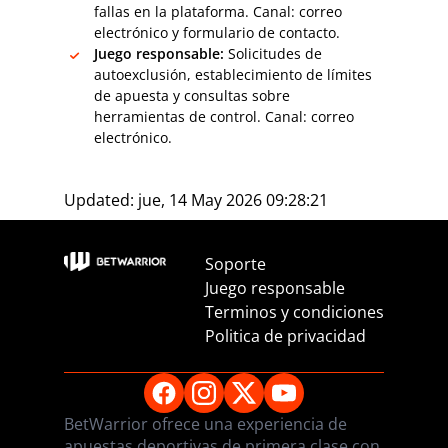
fallas en la plataforma. Canal: correo
electrónico y formulario de contacto.
Juego responsable:
Solicitudes de
autoexclusión, establecimiento de límites
de apuesta y consultas sobre
herramientas de control. Canal: correo
electrónico.
Updated:
jue, 14 May 2026 09:28:21
Soporte
Juego responsable
Terminos y condiciones
Politica de privacidad
BetWarrior ofrece una experiencia de
apuestas deportivas de primera clase con