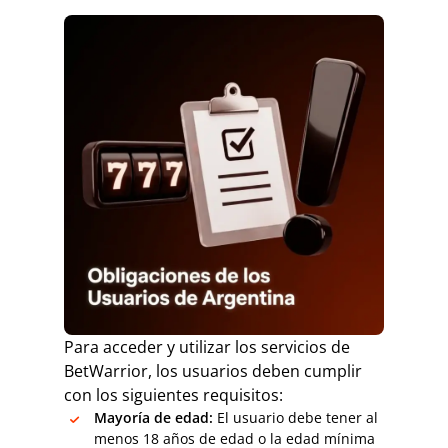
Para acceder y utilizar los servicios de
BetWarrior, los usuarios deben cumplir
con los siguientes requisitos:
Mayoría de edad:
El usuario debe tener al
menos 18 años de edad o la edad mínima